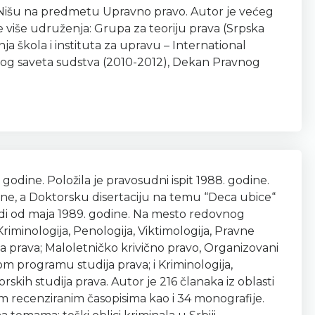
 Nišu na predmetu Upravno pravo. Autor je većeg
e više udruženja: Grupa za teoriju prava (Srpska
škola i instituta za upravu – International
isokog saveta sudstva (2010-2012), Dekan Pravnog
godine. Položila je pravosudni ispit 1988. godine.
ine, a Doktorsku disertaciju na temu “Deca ubice“
adi od maja 1989. godine. Na mesto redovnog
riminologija, Penologija, Viktimologija, Pravne
a prava; Maloletničko krivično pravo, Organizovani
skom programu studija prava; i Kriminologija,
kih studija prava. Autor je 216 članaka iz oblasti
im recenziranim časopisima kao i 34 monografije.