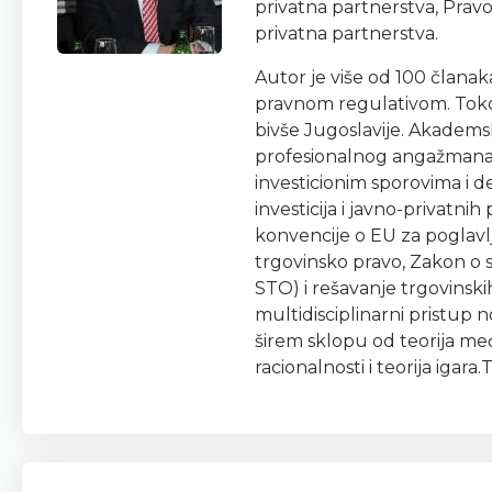
privatna partnerstva, Prav
privatna partnerstva.
Autor je više od 100 člana
pravnom regulativom. Tokom 
bivše Jugoslavije. Akadems
profesionalnog angažmana,
investicionim sporovima i d
investicija i javno-privatn
konvencije o EU za poglavl
trgovinsko pravo, Zakon o
STO) i rešavanje trgovinski
multidisciplinarni pristup 
širem sklopu od teorija međ
racionalnosti i teorija igara