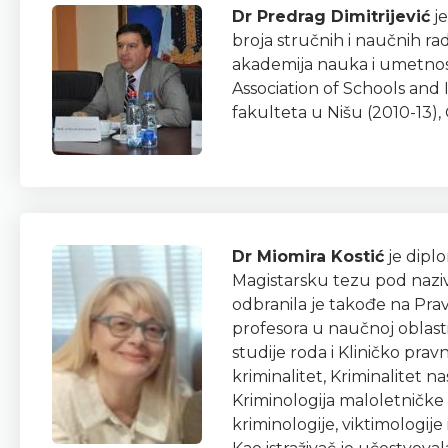
Dr Predrag Dimitrijević
je
broja stručnih i naučnih ra
akademija nauka i umetnost
Association of Schools and 
fakulteta u Nišu (2010-13),
Dr Miomira Kostić
je diplo
Magistarsku tezu pod nazivo
odbranila je takođe na Pra
profesora u naučnoj oblasti
studije roda i Kliničko pra
kriminalitet, Kriminalitet n
Kriminologija maloletničke 
kriminologije, viktimologij