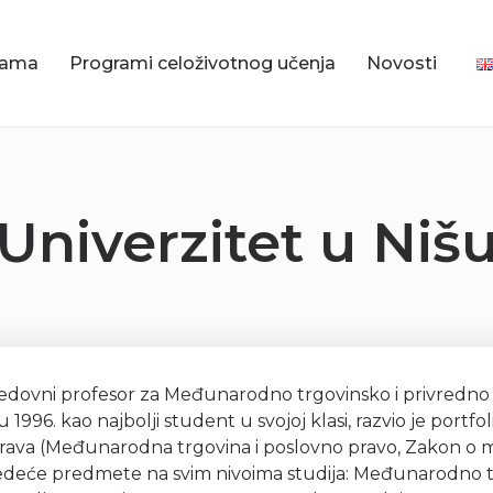
nama
Programi celoživotnog učenja
Novosti
Univerzitet u Niš
redovni profesor za Međunarodno trgovinsko i privredno
996. kao najbolji student u svojoj klasi, razvio je portfo
rava (Međunarodna trgovina i poslovno pravo, Zakon o 
ledeće predmete na svim nivoima studija: Međunarodno trg