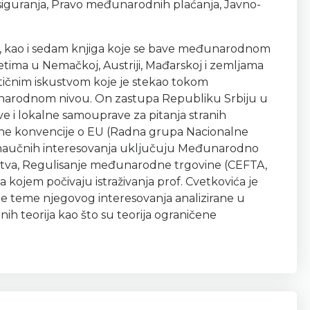
siguranja, Pravo međunarodnih plaćanja, Javno-
ma, kao i sedam knjiga koje se bave međunarodnom
tetima u Nemačkoj, Austriji, Mađarskoj i zemljama
tičnim iskustvom koje je stekao tokom
narodnom nivou. On zastupa Republiku Srbiju u
ve i lokalne samouprave za pitanja stranih
onalne konvencije o EU (Radna grupa Nacionalne
ih naučnih interesovanja uključuju Međunarodno
rstva, Regulisanje međunarodne trgovine (CEFTA,
 kojem počivaju istraživanja prof. Cvetkovića je
tne teme njegovog interesovanja analizirane u
ih teorija kao što su teorija ograničene