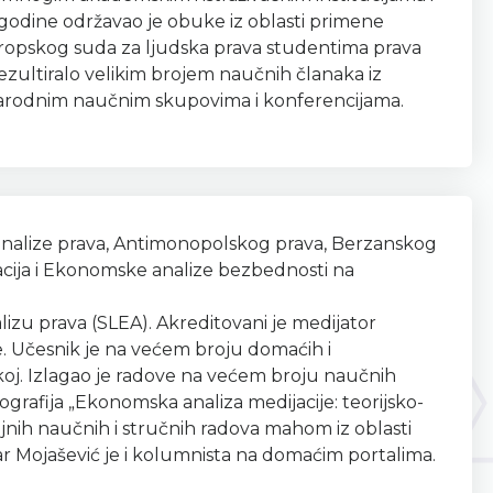
ri godine održavao je obuke iz oblasti primene
Evropskog suda za ljudska prava studentima prava
rezultiralo velikim brojem naučnih članaka iz
đunarodnim naučnim skupovima i konferencijama.
nalize prava, Antimonopolskog prava, Berzanskog
racija i Ekonomske analize bezbednosti na
zu prava (SLEA). Akreditovani je medijator
e. Učesnik je na većem broju domaćih i
čkoj. Izlagao je radove na većem broju naučnih
nografija „Ekonomska analiza medijacije: teorijsko-
ojnih naučnih i stručnih radova mahom iz oblasti
r Mojašević je i kolumnista na domaćim portalima.