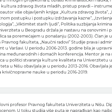
a u mnogim projektima iz oblasti kriminalističkih nauka, na
, kultura zdravog života mladih, pristup pravdi – inst
oautor više objavljenih knjiga: „Kultura zdravog života“
nom postupku i postupku izdržavanja kazne“, „Izvršenje k
ologija“, „Viktimitet starih ljudi“, Politika suzbijanja krimi
 Univerziteta u Beogradu držala je nastavu na osnovnim i
ju lica sa poremećajem u ponašanju (2002-2003). Član je u
 Pravnog fakulteta, „Naučni radovi“ Studije prava i admi
 u Varšavi. U periodu 2006-2013. godine bila je upravni
ina međunarodnih i domaćih konferencija. Mentor je na 
ica u politici stvaranja kulture kvaliteta na Univerzitetu 
teta u Nišu obavljala je u periodu 2013-2016. Obavljala je
 za krivičnopravne nauke u periodu 2016-2019.
dovni profesor Pravnog fakulteta Univerziteta u Nišu. Di
om. U toku studija više puta je nagrađivan kao najbolji 