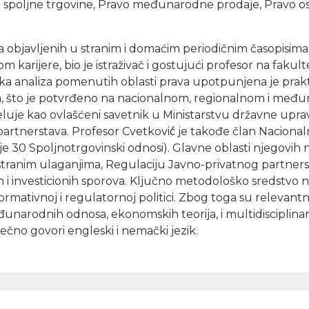
o spoljne trgovine, Pravo međunarodne prodaje, Pravo o
ka objavljenih u stranim i domaćim periodičnim časopisi
karijere, bio je istraživač i gostujući profesor na fakul
ka analiza pomenutih oblasti prava upotpunjena je prak
 što je potvrđeno na nacionalnom, regionalnom i među
eluje kao ovlašćeni savetnik u Ministarstvu državne upra
ih partnerstava. Profesor Cvetković́ je takođe član Naci
je 30 Spoljnotrgovinski odnosi). Glavne oblasti njegov
 stranim ulaganjima, Regulaciju Javno-privatnog partne
h i investicionih sporova. Ključno metodološko sredstvo na
normativnoj i regulatornoj politici. Zbog toga su relevan
unarodnih odnosa, ekonomskih teorija, i multidisciplinarn
.Tečno govori engleski i nemački jezik.