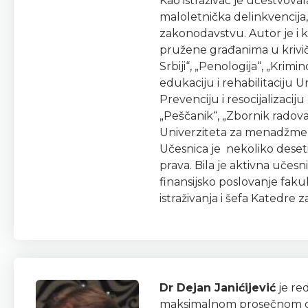
Kao istraživač je učestvoval
maloletnička delinkvencija
zakonodavstvu. Autor je i k
pružene građanima u krivič
Srbiji“, „Penologija“, „Krimin
edukaciju i rehabilitaciju
Prevenciju i resocijalizaci
„Peščanik“, „Zbornik radova
Univerziteta za menadžment
Učesnica je nekoliko deset
prava. Bila je aktivna učesn
finansijsko poslovanje fakul
istraživanja i šefa Katedre
Dr Dejan Janićijević
je re
maksimalnom prosečnom ocen