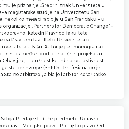
 mu je priznanje „Srebrni znak Univerziteta u
ava magistarske studije na Univerzitetu San
 nekoliko meseci radio je u San Francisku – u
 organizacije „Partners for Democratic Change” –
nskopravnoj katedri Pravnog fakulteta
ine na Pravnom fakultetu Univerziteta u
iverziteta u Nišu. Autor je pet monografija i
 i učesnik međunarodnih naučnih projekata i
. Obavljao je i dužnost koordinatora aktivnosti
ugoistočne Evrope (SEELS). Profesionalno je
Stalne arbitraže), a bio je i arbitar Košarkaške
 Srbija. Predaje sledeće predmete: Upravno
uprave, Medijsko pravo i Policijsko pravo. Od