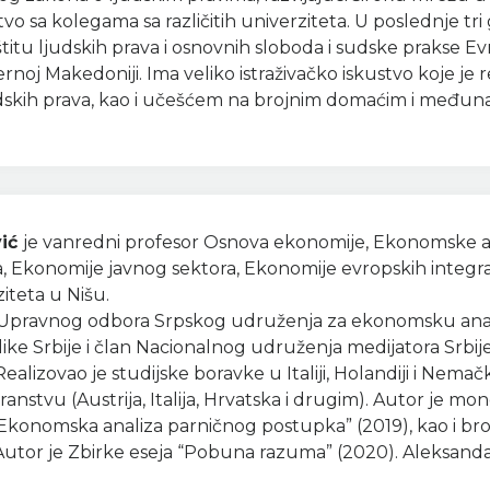
stvo sa kolegama sa različitih univerziteta. U poslednje t
titu ljudskih prava i osnovnih sloboda i sudske prakse 
rnoj Makedoniji. Ima veliko istraživačko iskustvo koje je 
ljudskih prava, kao i učešćem na brojnim domaćim i me
vić
je vanredni profesor Osnova ekonomije, Ekonomske a
cija, Ekonomije javnog sektora, Ekonomije evropskih integ
teta u Nišu.
n Upravnog odbora Srpskog udruženja za ekonomsku anali
ike Srbije i član Nacionalnog udruženja medijatora Srbij
lizovao je studijske boravke u Italiji, Holandiji i Nema
transtvu (Austrija, Italija, Hrvatska i drugim). Autor je mo
i “Ekonomska analiza parničnog postupka” (2019), kao i br
utor je Zbirke eseja “Pobuna razuma” (2020). Aleksanda