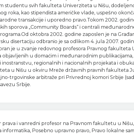
 studentu svih fakulteta Univerziteta u Nišu, dodeljeno
nog roka, kao stipendista američke vlade, uspešno okonč
rodne transakcije i uporedno pravo.Tokom 2002. godine,
skih sporova „Community Boards“ i centrali međunarodne
 programa.Od oktobra 2002. godine zaposlen je na Građa
sku disertaciju odbranio je sa odlikom 4. jula 2007. god
bran je u zvanje redovnog profesora Pravnog fakulteta Un
va objavljenih u domaćim i međunarodnim publikacijama,
 inostranstvu, regionalnih i nacionalnih projekata i obuka
teta u Nišu u okviru Mreže državnih pravnih fakulteta J
o-trgovinske arbitraže pri Privrednoj komori Srbije (sada 
avezu Srbije.
 prava i vanredni profesor na Pravnom fakultetu u Nišu,
a informatika, Posebno upravno pravo, Pravo lokalne samo