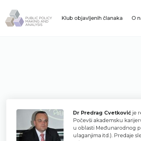
Klub objavljenih članaka
O 
Dr Predrag Cvetković
je 
Počevši akademsku karijeru 1
u oblasti Među­narodnog p
ulaganjima itd.). Predaje s