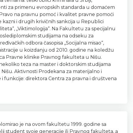
 temama: teški oblici kriminala u Srbiji,
rumenti za primenu evropskih standarda u domaćem
, „Pravo na pravnu pomoć i kvalitet pravne pomoći
azni i drugih krivičnih sankcija u Republici
naliteta“, „Viktimologija“. Na Fakultetu za specijalnu
 poslediplomskim studijama na odseku za
ređivačkih odbora časopisa „Socijalna misao“,
nistracije u koizdanju od 2010. godine na koledžu
ca Pravne klinike Pravnog fakulteta u Nišu.
nekoliko teza na master i doktorskim studijama
u Nišu. Aktivnosti Prodekana za materijalno i
 i funkcije: direktora Centra za pravna i društvena
plomirao je na ovom fakultetu 1999. godine sa
student svoje generacije ili Pravnog fakulteta, a