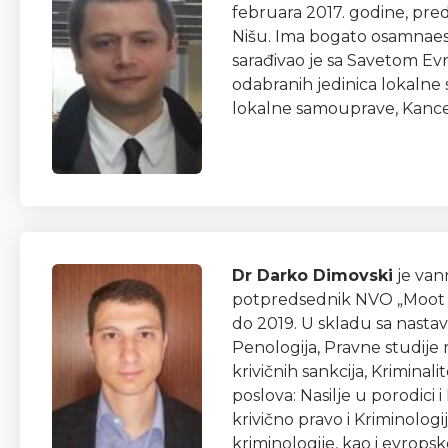
februara 2017. godine, pred
Nišu. Ima bogato osamnaesto
sarađivao je sa Savetom Ev
odabranih jedinica lokalne 
lokalne samouprave, Kancel
Dr Darko Dimovski
je van
potpredsednik NVO „Moot Co
do 2019. U skladu sa nasta
Penologija, Pravne studije 
krivičnih sankcija, Krimina
poslova: Nasilje u porodici
krivično pravo i Kriminologi
kriminologije, kao i evrops