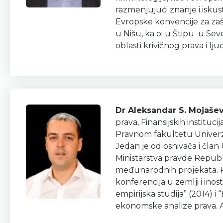
razmenjujući znanje i isku
Evropske konvencije za zaš
u Nišu, ka oi u Štipu u Seve
oblasti krivičnog prava i 
Dr Aleksandar S. Mojaše
prava, Finansijskih institu
Pravnom fakultetu Univerzi
Jedan je od osnivača i čla
Ministarstva pravde Republ
međunarodnih projekata. Rea
konferencija u zemlji i inos
empirijska studija” (2014) 
ekonomske analize prava. A