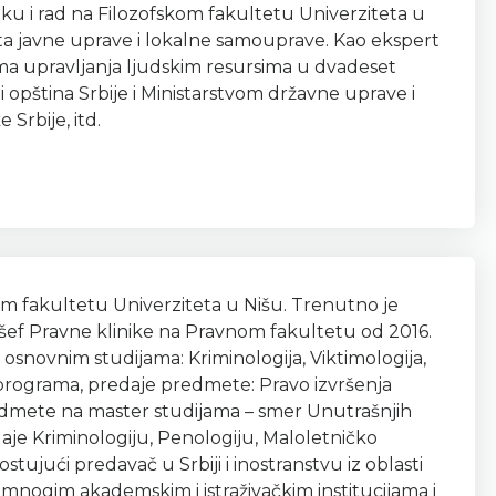
ku i rad na Filozofskom fakultetu Univerziteta u
kata javne uprave i lokalne samouprave. Kao ekspert
ma upravljanja ljudskim resursima u dvadeset
 opština Srbije i Ministarstvom državne uprave i
Srbije, itd.
om fakultetu Univerziteta u Nišu. Trenutno je
šef Pravne klinike na Pravnom fakultetu od 2016.
snovnim studijama: Kriminologija, Viktimologija,
r programa, predaje predmete: Pravo izvršenja
 predmete na master studijama – smer Unutrašnjih
daje Kriminologiju, Penologiju, Maloletničko
tujući predavač u Srbiji i inostranstvu iz oblasti
u mnogim akademskim i istraživačkim institucijama i