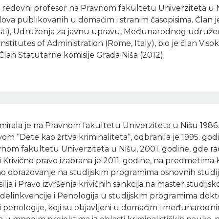
 redovni profesor na Pravnom fakultetu Univerziteta u
dova publikovanih u domaćim i stranim časopisima. Član j
i), Udruženja za javnu upravu, Međunarodnog udruženja 
Institutes of Administration (Rome, Italy), bio je član V
 Član Statutarne komisije Grada Niša (2012).
mirala je na Pravnom fakultetu Univerziteta u Nišu 1986. 
m “Dete kao žrtva kriminaliteta“, odbranila je 1995. god
vnom fakultetu Univerziteta u Nišu, 2001. godine, gde r
 Krivično pravo izabrana je 2011. godine, na predmetima K
vno obrazovanje na studijskim programima osnovnih studij
asilja i Pravo izvršenja krivičnih sankcija na master studij
delinkvencije i Penologija u studijskim programima doktors
e i penologije, koji su objavljeni u domaćim i međunarodn