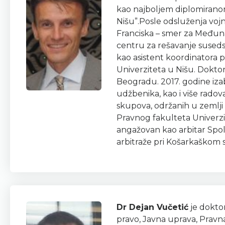
kao najboljem diplomiranom
Nišu”.Posle odsluženja voj
Franciska – smer za Međuna
centru za reša­vanje sused
kao asistent koordinatora
Univerziteta u Nišu. Doktor
Beogradu. 2017. godine iza
udžbenika, kao i više rado
skupova, održanih u zemlji i
Pravnog fakulteta Univerzi
angažovan kao arbitar Spoljn
arbitraže pri Košarkaškom s
Dr Dejan Vučetić
je doktor
pravo, Javna uprava, Pravn