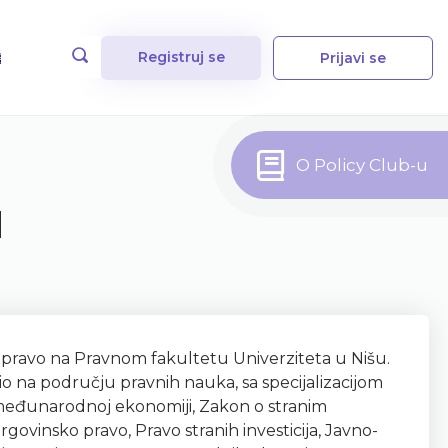
Registruj se
Prijavi se
O Policy Club-u
u
 pravo na Pravnom fakultetu Univerziteta u Nišu.
lio na području pravnih nauka, sa specijalizacijom
međunarodnoj ekonomiji, Zakon o stranim
ovinsko pravo, Pravo stranih investicija, Javno-