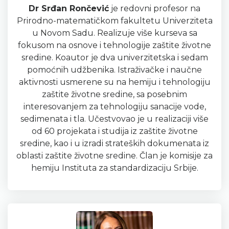
Dr Srđan Rončević
je redovni profesor na
Prirodno-mate­matičkom fakultetu Univerziteta
u Novom Sadu. Realizuje više kurseva sa
fokusom na osnove i tehnologije zaštite životne
sredine. Koautor je dva univerzitetska i sedam
pomoćnih udžbenika. Istraživačke i naučne
aktivnosti usmerene su na hemiju i teh­nologiju
zaštite životne sredine, sa posebnim
interesovanjem za tehnologiju sanacije vode,
sedimenata i tla. Učestvovao je u realizaciji više
od 60 projekata i studija iz zaštite životne
sredine, kao i u izradi strateških dokumenata iz
oblasti zaštite životne sredine. Član je komisije za
hemiju Instituta za standardizaciju Srbije.