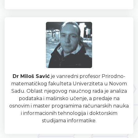
Dr Miloš Savić
je vanredni profesor Prirodno-
matematičkog fakulteta Univerziteta u Novom
Sadu. Oblast njegovog naučnog rada je analiza
podataka i mašinsko učenje, a predaje na
osnovim i master programima računarskih nauka
i informacionih tehnologija i doktorskim
studijama informatike.