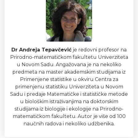
Dr Andreja Tepavčević
je redovni profesor na
Prirod­no-matematičkom fakultetu Univerziteta
u Novom Sadu. Angažovana je na nekoliko
predmeta na master akadem­skim studijama iz
Primenjene statistike u okviru Cen­tra za
primenjenu statistiku Univerziteta u Novom
Sadu i predaje Matematičke i statističke metode
u biološkim istraživanjima na doktorskim
studijama iz biologije i eko­logije na Prirodno-
matematičkom fakultetu. Autor je više od 100
naučnih radova i nekoliko udžbenika.