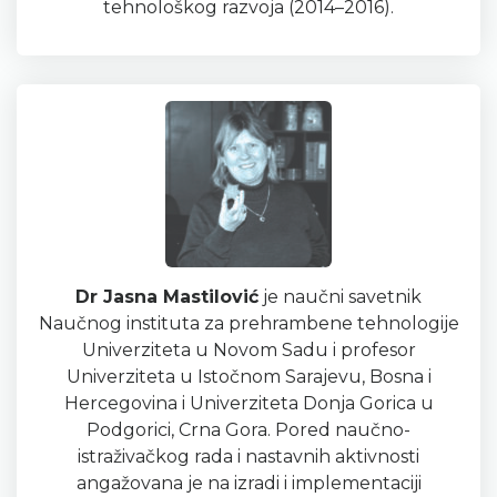
tehnološkog razvoja (2014–2016).
Dr Jasna Mastilović
je naučni savetnik
Naučnog instituta za prehrambene tehnologije
Univerziteta u Novom Sadu i profe­sor
Univerziteta u Istočnom Sarajevu, Bosna i
Hercegovina i Univerziteta Donja Gorica u
Podgorici, Crna Gora. Pored nauč­no-
istraživačkog rada i nastavnih aktivnosti
angažovana je na izradi i implementaciji