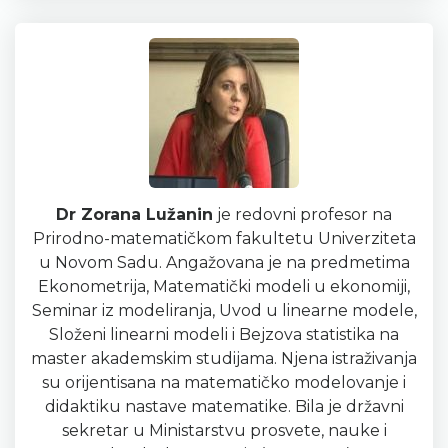
Dr Zorana Lužanin
je redovni profesor na
Prirodno-mate­matičkom fakultetu Univerziteta
u Novom Sadu. Angažovana je na predmetima
Ekonometrija, Matematički modeli u ekono­miji,
Seminar iz modeliranja, Uvod u linearne modele,
Slože­ni linearni modeli i Bejzova statistika na
master akademskim studijama. Njena istraživanja
su orijentisana na matematičko modelovanje i
didaktiku nastave matematike. Bila je državni
sekretar u Ministarstvu prosvete, nauke i