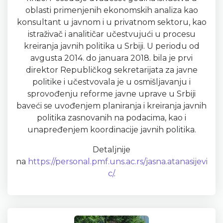
oblasti primenjenih ekonomskih analiza kao
konsultant u javnom i u privatnom sektoru, kao
istraživač i analitičar učestvujući u procesu
kreiranja javnih politika u Srbiji. U periodu od
avgusta 2014. do januara 2018. bila je prvi
direktor Republičkog sekretarijata za javne
politike i učestvovala je u osmišljavanju i
sprovođenju reforme javne uprave u Srbiji
baveći se uvođenjem planiranja i kreiranja javnih
politika zasnovanih na podacima, kao i
unapređenjem koordinacije javnih politika.
Detaljnije
na
https://personal.pmf.uns.ac.rs/jasna.atanasijevi
c/
.