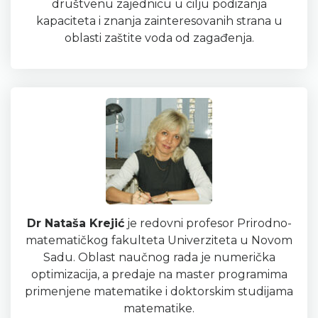
društvenu zajednicu u cilju podizanja
kapaciteta i znanja zainteresovanih strana u
oblasti zaštite voda od zagađenja.
Dr Nataša Krejić
je redovni profesor Prirodno-
matematičkog fakulteta Univerziteta u Novom
Sadu. Oblast naučnog rada je numerička
optimizacija, a predaje na master programima
primenjene matematike i doktorskim studijama
matematike.