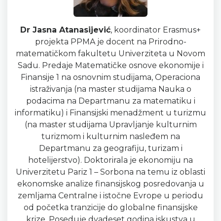
Dr Jasna Atanasijević
, koordinator Erasmus+
projekta PPMA je docent na Prirodno-
matematičkom fakultetu Univerziteta u Novom
Sadu. Predaje Matematičke osnove ekonomije i
Finansije 1 na osnovnim studijama, Operaciona
istraživanja (na master studijama Nauka o
podacima na Departmanu za matematiku i
informatiku) i Finansijski menadžment u turizmu
(na master studijama Upravljanje kulturnim
turizmom i kulturnim nasleđem na
Departmanu za geografiju, turizam i
hotelijerstvo). Doktorirala je ekonomiju na
Univerzitetu Pariz 1 – Sorbona na temu iz oblasti
ekonomske analize finansijskog posredovanja u
zemljama Centralne i istočne Evrope u periodu
od početka tranzicije do globalne finansijske
krize. Poseduje dvadeset godina iskustva u