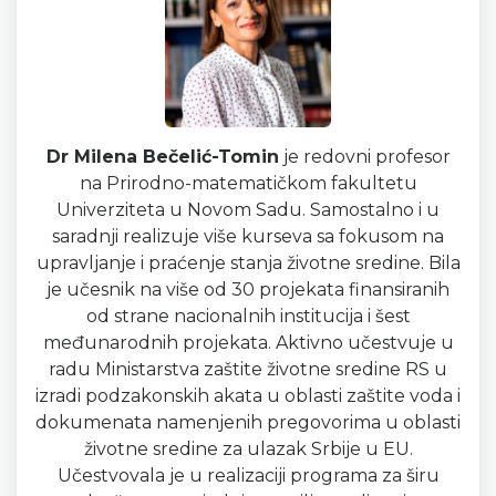
Dr Milena Bečelić-Tomin
je redovni profesor
na Prirodno-matematičkom fakultetu
Univerziteta u Novom Sadu. Samostalno i u
saradnji realizuje više kurseva sa fokusom na
upravljanje i praćenje stanja životne sredine. Bila
je učesnik na više od 30 projekata finansiranih
od strane nacionalnih institucija i šest
međunarodnih projekata. Aktivno učestvuje u
radu Ministarstva zaštite životne sredine RS u
izradi podzakonskih akata u oblasti zaštite voda i
dokumenata namenjenih pregovorima u oblasti
životne sredine za ulazak Srbije u EU.
Učestvovala je u realizaciji programa za širu